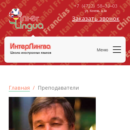
+7 (4722) 58‒33‒03
ул. Конева, д.4а
Заказать звонок
Меню
Главная
Преподаватели