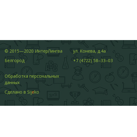
© 2015—2020 ИнтерЛингва
ул. Конева, д.4а
Белгород
+7 (4722) 58‒33‒03
Обработка персональных
данных
Сделано в
Sij
e
ko