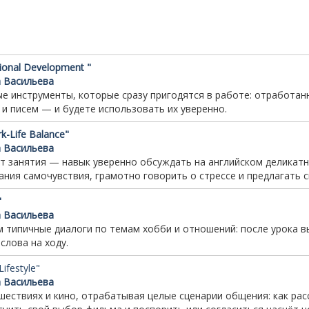
ional Development "
а Васильева
е инструменты, которые сразу пригодятся в работе: отработа
 и писем — и будете использовать их уверенно.
k-Life
Balance"
а Васильева
т
занятия — навык
уверенно
обсуждать
на
английском
деликат
ания
самочувствия,
грамотно
говорить
о
стрессе
и
предлагать
с
"
а Васильева
м
типичные
диалоги
по
темам
хобби
и
отношений:
после
урока
в
слова
на
ходу.
ifestyle"
а Васильева
шествиях и кино, отрабатывая целые сценарии общения: как расс