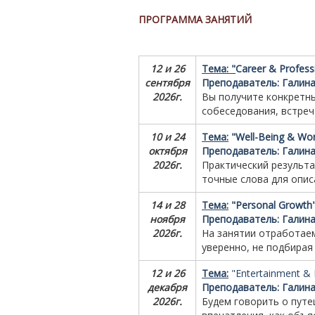
ПРОГРАММА ЗАНЯТИЙ
12 и 26
Тема: "
Career & Profess
сентября
Преподаватель: Галин
2026г.
Вы получите конкретны
собеседования, встреч
10 и 24
Тема:
"
Well-Being & Wor
октября
Преподаватель: Галин
2026г.
Практический
результа
точные
слова
для
опис
14 и 28
Тема:
"
Personal Growth
ноября
Преподаватель: Галин
2026г.
На
занятии
отработае
уверенно,
не
подбирая
12 и 26
Тема:
"
Entertainment & L
декабря
Преподаватель: Галин
2026г.
Будем говорить о путе