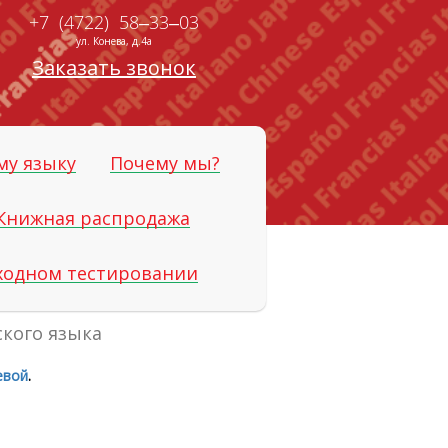
+7 (4722) 58‒33‒03
ул. Конева, д.4а
Заказать звонок
му языку
Почему мы?
Книжная распродажа
входном тестировании
ского языка
евой
.