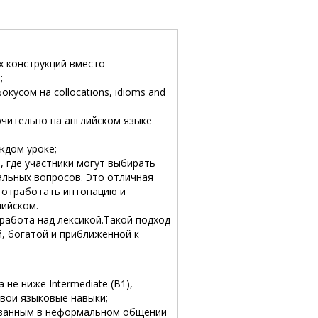
х конструкций вместо
;
усом на collocations, idioms and
ючительно на английском языке
ждом уроке;
, где участники могут выбирать
альных вопросов. Это отличная
 отработать интонацию и
лийском.
работа над лексикой.Такой подход
, богатой и приближённой к
не ниже Intermediate (B1),
вои языковые навыки;
ованным в неформальном общении