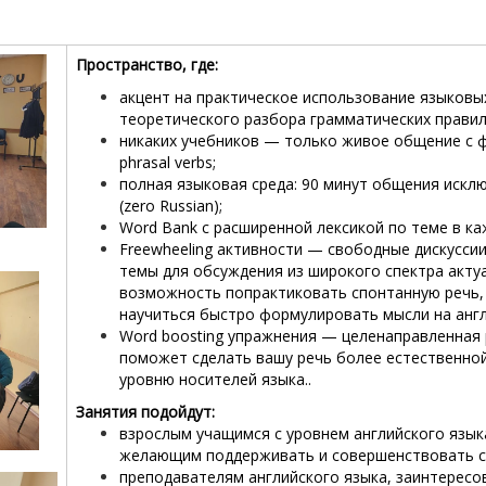
Пространство, где:
акцент на практическое использование языковы
теоретического разбора грамматических правил
никаких учебников — только живое общение с фок
phrasal verbs;
полная языковая среда: 90 минут общения искл
(zero Russian);
Word Bank с расширенной лексикой по теме в ка
Freewheeling активности — свободные дискуссии
темы для обсуждения
из широкого спектра акту
возможность попрактиковать спонтанную речь,
научиться быстро формулировать мысли на анг
Word boosting упражнения — целенаправленная 
поможет сделать вашу речь более естественной
уровню носителей языка..
Занятия подойдут:
взрослым учащимся с уровнем английского языка 
желающим поддерживать и совершенствовать с
преподавателям английского языка, заинтерес