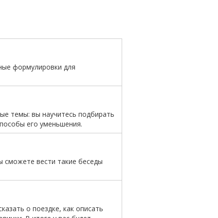
нные формулировки для
ные
темы:
вы
научитесь
подбирать
пособы
его
уменьшения.
ы
сможете
вести
такие
беседы
казать о поездке, как описать