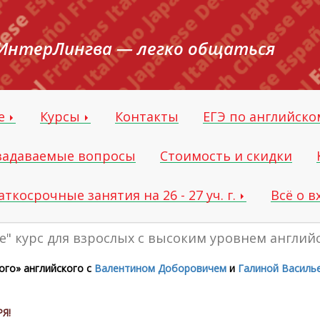
ИнтерЛингва — легко общаться
ле
Курсы
Контакты
ЕГЭ по английско
 задаваемые вопросы
Стоимость и скидки
аткосрочные занятия на 26 - 27 уч. г.
Всё о 
e" курс для взрослых с высоким уровнем англий
ого» английского с
Валентином Доборовичем
и
Галиной Василь
Я!