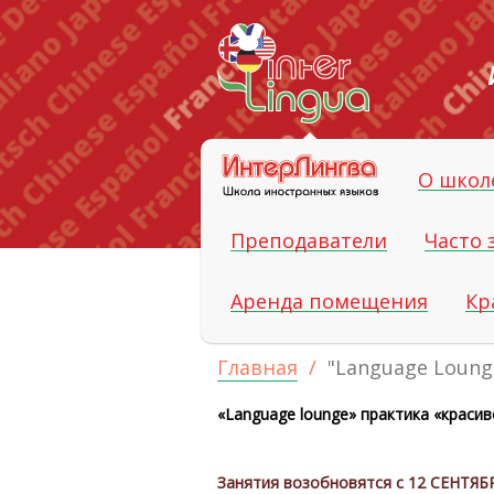
О шко
Преподаватели
Часто
Аренда помещения
Кр
Главная
"Language Loung
«Language lounge» практика «красив
Занятия возобновятся с 12 СЕНТЯБР