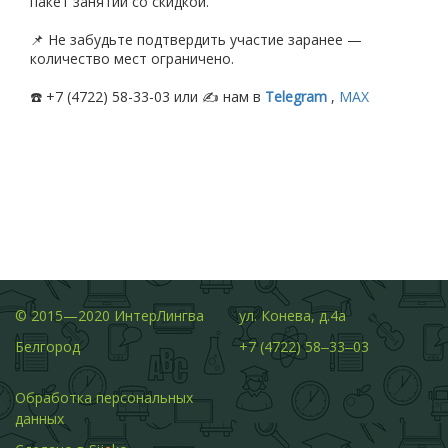
пакет занятий со скидкой.
📌 Не забудьте подтвердить участие заранее —
количество мест ограничено.
☎️ +7 (4722) 58-33-03 или ✍️ нам в
Telegram
,
МАХ
© 2015—2020 ИнтерЛингва
ул. Конева, д.4а
Белгород
+7 (4722) 58‒33‒03
Обработка персональных
данных