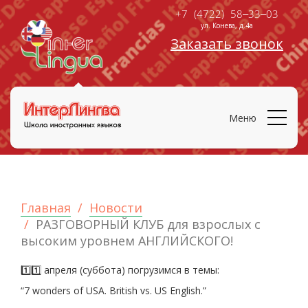
+7 (4722) 58‒33‒03
ул. Конева, д.4а
Заказать звонок
Меню
Главная
Новости
РАЗГОВОРНЫЙ КЛУБ для взрослых с
высоким уровнем АНГЛИЙСКОГО!
1️⃣1️⃣ апреля (суббота) погрузимся в темы:
“7 wonders of USA. British vs. US English.”