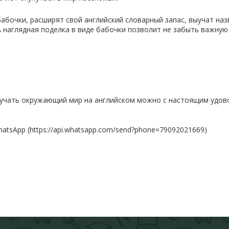
абочки, расширят свой английский словарный запас, выучат на
А наглядная поделка в виде бабочки позволит не забыть важну
зучать окружающий мир на английском можно с настоящим удово
WhatsApp (https://api.whatsapp.com/send?phone=79092021669)