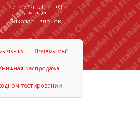
+7 (4722) 58‒33‒03
ул. Конева, д.4а
Заказать звонок
му языку
Почему мы?
Книжная распродажа
входном тестировании