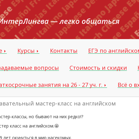
ИнтерЛингва — легко общаться
ле
Курсы
Контакты
ЕГЭ по английско
 задаваемые вопросы
Стоимость и скидки
аткосрочные занятия на 26 - 27 уч. г.
Всё о 
авательный мастер-класс на английском
ер-классы, но бывают на них редко!?
тер класс на английском.🤩
 9 лет окунуться в мир насекомых.