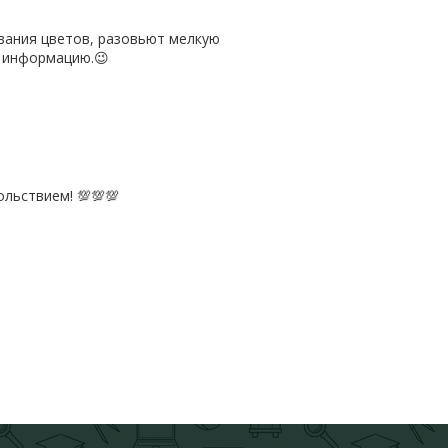
звания цветов, разовьют мелкую
ю информацию.😉
льствием! 💯💯💯