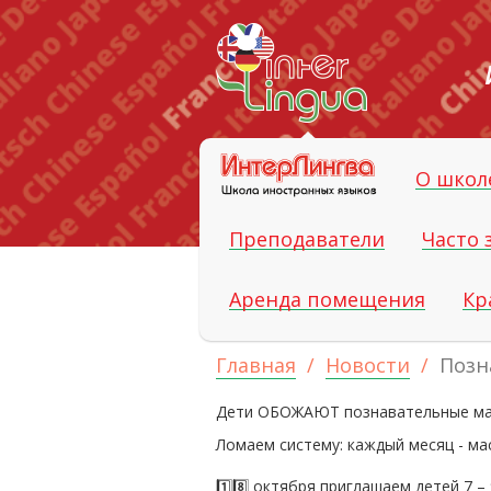
О шко
Преподаватели
Часто
Аренда помещения
Кр
Главная
Новости
Позн
Дети ОБОЖАЮТ познавательные маст
Ломаем систему: каждый месяц - мас
1️⃣8️⃣ октября приглашаем детей 7 –