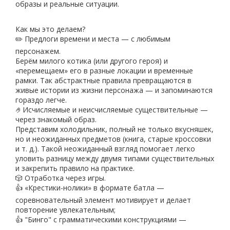
образы и реальные ситуации.
Как мы это делаем?
✏️ Предлоги времени и места — с любимым
персонажем.
Берём милого котика (или другого героя) и
«перемещаем» его в разные локации и временные
рамки. Так абстрактные правила превращаются в
живые истории из жизни персонажа — и запоминаются
гораздо легче.
🤌Исчисляемые и неисчисляемые существительные —
через знакомый образ.
Представим холодильник, полный не только вкусняшек,
но и неожиданных предметов (книга, старые кроссовки
и т. д.). Такой неожиданный взгляд помогает легко
уловить разницу между двумя типами существительных
и закрепить правило на практике.
🎲 Отработка через игры.
👍 «Крестики-нолики» в формате батла —
соревновательный элемент мотивирует и делает
повторение увлекательным;
👍 "Бинго" с грамматическими конструкциями —